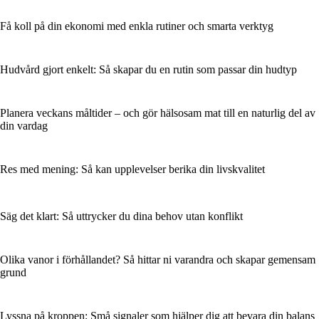
Få koll på din ekonomi med enkla rutiner och smarta verktyg
Hudvård gjort enkelt: Så skapar du en rutin som passar din hudtyp
Planera veckans måltider – och gör hälsosam mat till en naturlig del av
din vardag
Res med mening: Så kan upplevelser berika din livskvalitet
Säg det klart: Så uttrycker du dina behov utan konflikt
Olika vanor i förhållandet? Så hittar ni varandra och skapar gemensam
grund
Lyssna på kroppen: Små signaler som hjälper dig att bevara din balans