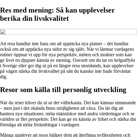
Res med mening: Så kan upplevelser
berika din livskvalitet
Att resa handlar inte bara om att upptäcka nya platser – det handlar
också om att upptäcka nya sidor av sig själv. När vi lämnar vardagens
rutiner öppnar vi upp för nya perspektiv, möten och insikter som kan
ge livet en djupare känsla av mening. Oavsett om du tar en helgutflykt
i Sverige eller ger dig ut på en längre resa utomlands, kan upplevelser
på vägen stärka din livskvalitet på sätt du kanske inte hade förväntat
dig.
Resor som källa till personlig utveckling
När du reser kliver du ut ur det välbekanta. Det kan kännas utmanande
– men just i det okända finns möjligheten att växa. Du lär dig att
hantera nya situationer, möta människor med andra värderingar och se
världen ur fler perspektiv. Det kan ge en känsla av frihet och stärka din
förmåga att möta förändringar i vardagen.
Många upplever att resor hjälper dem att återfinna nyfikenheten och