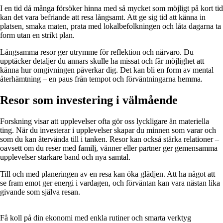
I en tid då många försöker hinna med så mycket som möjligt på kort tid
kan det vara befriande att resa långsamt. Att ge sig tid att känna in
platsen, smaka maten, prata med lokalbefolkningen och låta dagarna ta
form utan en strikt plan.
Långsamma resor ger utrymme för reflektion och närvaro. Du
upptäcker detaljer du annars skulle ha missat och får möjlighet att
känna hur omgivningen påverkar dig. Det kan bli en form av mental
återhämtning – en paus från tempot och förväntningarna hemma.
Resor som investering i välmående
Forskning visar att upplevelser ofta gör oss lyckligare än materiella
ting. När du investerar i upplevelser skapar du minnen som varar och
som du kan återvända till i tanken. Resor kan också stärka relationer –
oavsett om du reser med familj, vänner eller partner ger gemensamma
upplevelser starkare band och nya samtal.
Till och med planeringen av en resa kan öka glädjen. Att ha något att
se fram emot ger energi i vardagen, och förväntan kan vara nästan lika
givande som själva resan.
Få koll på din ekonomi med enkla rutiner och smarta verktyg