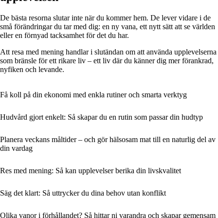
De bästa resorna slutar inte när du kommer hem. De lever vidare i de
små förändringar du tar med dig: en ny vana, ett nytt sätt att se världen
eller en förnyad tacksamhet för det du har.
Att resa med mening handlar i slutändan om att använda upplevelserna
som bränsle för ett rikare liv – ett liv där du känner dig mer förankrad,
nyfiken och levande.
Få koll på din ekonomi med enkla rutiner och smarta verktyg
Hudvård gjort enkelt: Så skapar du en rutin som passar din hudtyp
Planera veckans måltider – och gör hälsosam mat till en naturlig del av
din vardag
Res med mening: Så kan upplevelser berika din livskvalitet
Säg det klart: Så uttrycker du dina behov utan konflikt
Olika vanor i förhållandet? Så hittar ni varandra och skapar gemensam