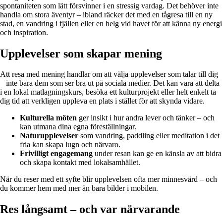
spontaniteten som lätt försvinner i en stressig vardag. Det behöver inte
handla om stora äventyr – ibland räcker det med en tågresa till en ny
stad, en vandring i fjällen eller en helg vid havet för att känna ny energi
och inspiration.
Upplevelser som skapar mening
Att resa med mening handlar om att välja upplevelser som talar till dig
– inte bara dem som ser bra ut på sociala medier. Det kan vara att delta
i en lokal matlagningskurs, besöka ett kulturprojekt eller helt enkelt ta
dig tid att verkligen uppleva en plats i stället för att skynda vidare.
Kulturella möten
ger insikt i hur andra lever och tänker – och
kan utmana dina egna föreställningar.
Naturupplevelser
som vandring, paddling eller meditation i det
fria kan skapa lugn och närvaro.
Frivilligt engagemang
under resan kan ge en känsla av att bidra
och skapa kontakt med lokalsamhället.
När du reser med ett syfte blir upplevelsen ofta mer minnesvärd – och
du kommer hem med mer än bara bilder i mobilen.
Res långsamt – och var närvarande