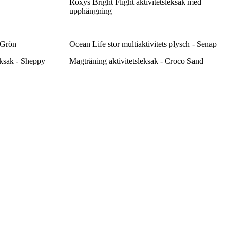
Roxys Bright Flight aktivitetsleksak med
upphängning
 Grön
Ocean Life stor multiaktivitets plysch - Senap
eksak - Sheppy
Magträning aktivitetsleksak - Croco Sand