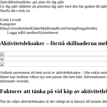
Självtillfredsställelse: gör plats för dig själv
Ge dig själv tillåtelse att prioritera dig själv med den här guiden till 
Skaffa din e-bok nu
Gratis Livsstil
Kategorier
Hälsa
Utöva
Skönhet
Kläder
Mat
Bostad
Korn
Företag
Pengar
Hobby
Logga in
Bli medlem
Nyhetsbrevet
Aktivitetsleksaker – förstå skillnaderna m
Artikeln presenterar ett brett urval av aktivitetleksaker – från enkla mo
lättare kan bedöma vilken typ som passar ditt barn bäst. Informationen o
informativ översikt.
Faktorer att tänka på vid köp av aktivitetl
När du väljer aktivitetleksaker är det viktigt att ta hänsyn till barnets å