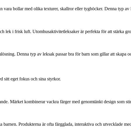
n vara bollar med olika texturer, skallror eller tygböcker. Denna typ av
h lek i frisk luft. Utomhusaktivitetleksaker är perfekta för att stärka gr
ösning. Denna typ av leksak passar bra för barn som gillar att skapa oc
sitt eget fokus och sina styrkor.
lärande. Märket kombinerar vackra färger med genomtänkt design som st
sta barnen. Produkterna är ofta färgglada, interaktiva och utvecklade med