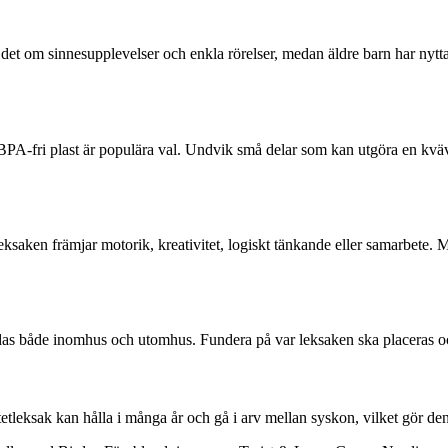
 det om sinnesupplevelser och enkla rörelser, medan äldre barn har nyt
och BPA-fri plast är populära val. Undvik små delar som kan utgöra en k
ksaken främjar motorik, kreativitet, logiskt tänkande eller samarbete. 
ndas både inomhus och utomhus. Fundera på var leksaken ska placeras oc
itetleksak kan hålla i många år och gå i arv mellan syskon, vilket gör den 