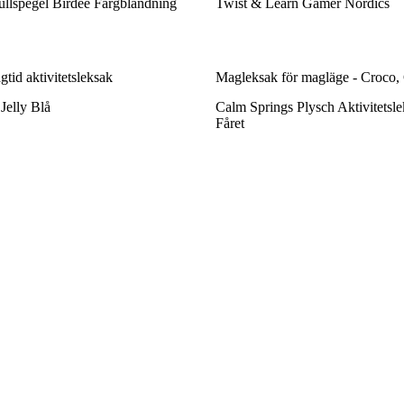
rullspegel Birdee Färgblandning
Twist & Learn Gamer Nordics
tid aktivitetsleksak
Magleksak för magläge - Croco,
 Jelly Blå
Calm Springs Plysch Aktivitetsl
Fåret