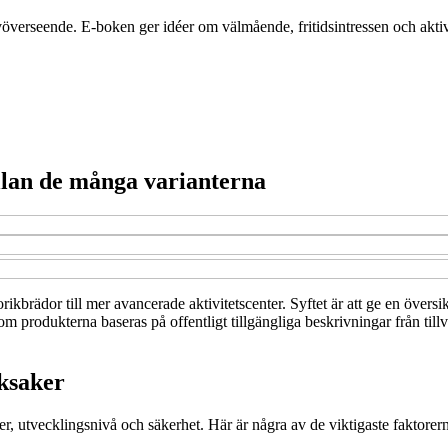
självöverseende. E-boken ger idéer om välmående, fritidsintressen och akti
ellan de många varianterna
torikbrädor till mer avancerade aktivitetscenter. Syftet är att ge en öve
m produkterna baseras på offentligt tillgängliga beskrivningar från tillv
eksaker
lder, utvecklingsnivå och säkerhet. Här är några av de viktigaste faktorern