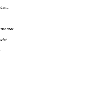
 grund
efinnande
nvård
e