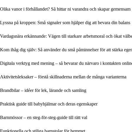
Olika vanor i förhållandet? Så hittar ni varandra och skapar gemensam
Lyssna på kroppen: Små signaler som hjälper dig att bevara din balans
Vardagsnära erkännande: Vägen till starkare arbetsmoral och ökat välb
Kom ihåg dig själv: Så använder du små påminnelser för att stärka ege
Digitala verktyg med mening – så bevarar du närvaro i kontakten onlin
Aktivitetsleksaker – förstå skillnaderna mellan de många varianterna
Brandbilar – idéer för lek, lärande och samling
Praktisk guide till babyhjälmar och deras egenskaper
Barnmössor – en steg-för-steg-guide till rätt val
Funktionella och stiliga barnstolar för hemmet