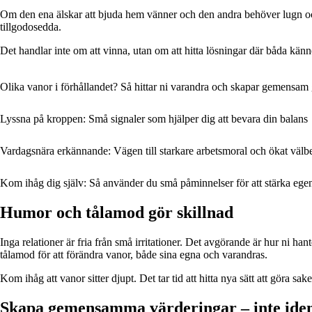
Om den ena älskar att bjuda hem vänner och den andra behöver lugn och 
tillgodosedda.
Det handlar inte om att vinna, utan om att hitta lösningar där båda känn
Olika vanor i förhållandet? Så hittar ni varandra och skapar gemensam
Lyssna på kroppen: Små signaler som hjälper dig att bevara din balans
Vardagsnära erkännande: Vägen till starkare arbetsmoral och ökat välb
Kom ihåg dig själv: Så använder du små påminnelser för att stärka ege
Humor och tålamod gör skillnad
Inga relationer är fria från små irritationer. Det avgörande är hur ni ha
tålamod för att förändra vanor, både sina egna och varandras.
Kom ihåg att vanor sitter djupt. Det tar tid att hitta nya sätt att göra sak
Skapa gemensamma värderingar – inte iden