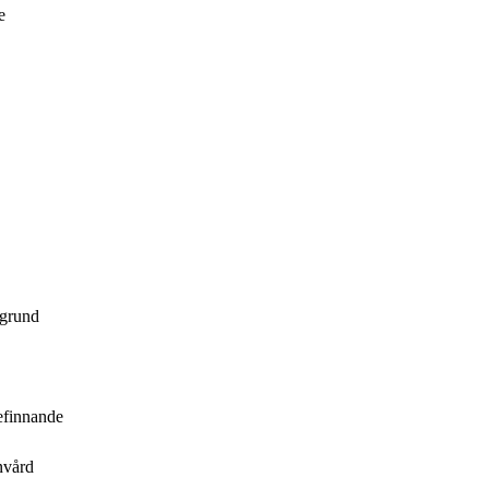
e
 grund
efinnande
nvård