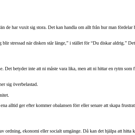
n de har vuxit sig stora. Det kan handla om allt från hur man fördelar hu
ir stressad när disken står länge,” i stället för “Du diskar aldrig.” Det g
de. Det betyder inte att ni måste vara lika, men att ni hittar en rytm 
ner sig överbelastad.
itet.
a alltid ger efter kommer obalansen förr eller senare att skapa frustrat
av ordning, ekonomi eller socialt umgänge. Då kan det hjälpa att hitta k