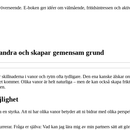
självöverseende. E-boken ger idéer om välmående, fritidsintressen och akti
varandra och skapar gemensam grund
blir skillnaderna i vanor och rytm ofta tydligare. Den ena kanske älskar 
et kommer. Olika vanor är helt naturliga – men de kan också skapa frikt
en.
jlighet
 en styrka. Att ni har olika vanor betyder att ni bidrar med olika perspek
rerar. Fråga er själva: Vad kan jag lära mig av min partners sätt att g