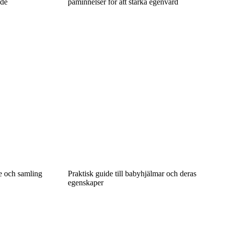
nde
påminnelser för att stärka egenvård
de och samling
Praktisk guide till babyhjälmar och deras
egenskaper