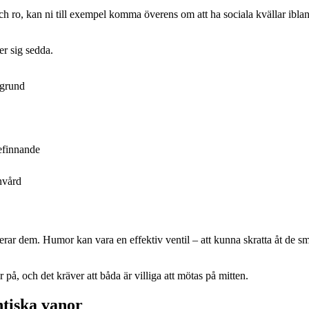
ro, kan ni till exempel komma överens om att ha sociala kvällar ibland
er sig sedda.
 grund
efinnande
nvård
nterar dem. Humor kan vara en effektiv ventil – att kunna skratta åt de sm
er på, och det kräver att båda är villiga att mötas på mitten.
tiska vanor