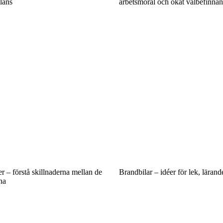
lans
arbetsmoral och ökat välbefinna
er – förstå skillnaderna mellan de
Brandbilar – idéer för lek, läran
na