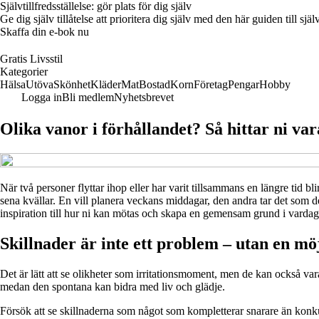
Självtillfredsställelse: gör plats för dig själv
Ge dig själv tillåtelse att prioritera dig själv med den här guiden till 
Skaffa din e-bok nu
Gratis Livsstil
Kategorier
Hälsa
Utöva
Skönhet
Kläder
Mat
Bostad
Korn
Företag
Pengar
Hobby
Logga in
Bli medlem
Nyhetsbrevet
Olika vanor i förhållandet? Så hittar ni 
När två personer flyttar ihop eller har varit tillsammans en längre tid 
sena kvällar. En vill planera veckans middagar, den andra tar det som d
inspiration till hur ni kan mötas och skapa en gemensam grund i vardag
Skillnader är inte ett problem – utan en mö
Det är lätt att se olikheter som irritationsmoment, men de kan också vara
medan den spontana kan bidra med liv och glädje.
Försök att se skillnaderna som något som kompletterar snarare än konkur