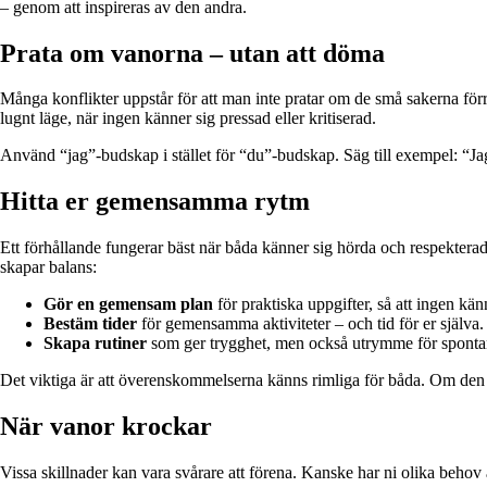
– genom att inspireras av den andra.
Prata om vanorna – utan att döma
Många konflikter uppstår för att man inte pratar om de små sakerna förrä
lugnt läge, när ingen känner sig pressad eller kritiserad.
Använd “jag”-budskap i stället för “du”-budskap. Säg till exempel: “Jag bl
Hitta er gemensamma rytm
Ett förhållande fungerar bäst när båda känner sig hörda och respektera
skapar balans:
Gör en gemensam plan
för praktiska uppgifter, så att ingen kän
Bestäm tider
för gemensamma aktiviteter – och tid för er själva.
Skapa rutiner
som ger trygghet, men också utrymme för spontan
Det viktiga är att överenskommelserna känns rimliga för båda. Om den en
När vanor krockar
Vissa skillnader kan vara svårare att förena. Kanske har ni olika behov 