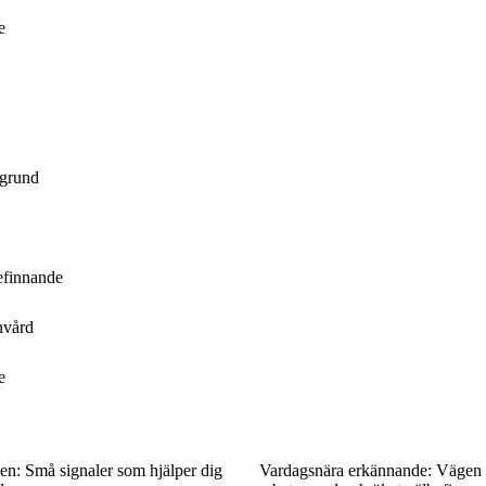
e
 grund
efinnande
nvård
e
en: Små signaler som hjälper dig
Vardagsnära erkännande: Vägen ti