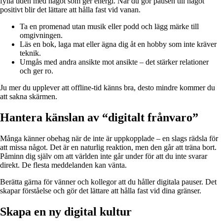
fylla tiden med något som ger energi. När du gör pausen till något
positivt blir det lättare att hålla fast vid vanan.
Ta en promenad utan musik eller podd och lägg märke till
omgivningen.
Läs en bok, laga mat eller ägna dig åt en hobby som inte kräver
teknik.
Umgås med andra ansikte mot ansikte – det stärker relationer
och ger ro.
Ju mer du upplever att offline-tid känns bra, desto mindre kommer du
att sakna skärmen.
Hantera känslan av “digitalt frånvaro”
Många känner obehag när de inte är uppkopplade – en slags rädsla för
att missa något. Det är en naturlig reaktion, men den går att träna bort.
Påminn dig själv om att världen inte går under för att du inte svarar
direkt. De flesta meddelanden kan vänta.
Berätta gärna för vänner och kollegor att du håller digitala pauser. Det
skapar förståelse och gör det lättare att hålla fast vid dina gränser.
Skapa en ny digital kultur