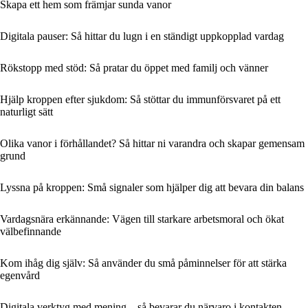
Skapa ett hem som främjar sunda vanor
Digitala pauser: Så hittar du lugn i en ständigt uppkopplad vardag
Rökstopp med stöd: Så pratar du öppet med familj och vänner
Hjälp kroppen efter sjukdom: Så stöttar du immunförsvaret på ett
naturligt sätt
Olika vanor i förhållandet? Så hittar ni varandra och skapar gemensam
grund
Lyssna på kroppen: Små signaler som hjälper dig att bevara din balans
Vardagsnära erkännande: Vägen till starkare arbetsmoral och ökat
välbefinnande
Kom ihåg dig själv: Så använder du små påminnelser för att stärka
egenvård
Digitala verktyg med mening – så bevarar du närvaro i kontakten