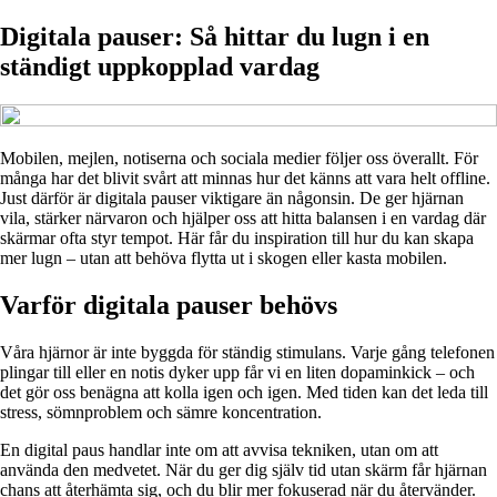
Digitala pauser: Så hittar du lugn i en
ständigt uppkopplad vardag
Mobilen, mejlen, notiserna och sociala medier följer oss överallt. För
många har det blivit svårt att minnas hur det känns att vara helt offline.
Just därför är digitala pauser viktigare än någonsin. De ger hjärnan
vila, stärker närvaron och hjälper oss att hitta balansen i en vardag där
skärmar ofta styr tempot. Här får du inspiration till hur du kan skapa
mer lugn – utan att behöva flytta ut i skogen eller kasta mobilen.
Varför digitala pauser behövs
Våra hjärnor är inte byggda för ständig stimulans. Varje gång telefonen
plingar till eller en notis dyker upp får vi en liten dopaminkick – och
det gör oss benägna att kolla igen och igen. Med tiden kan det leda till
stress, sömnproblem och sämre koncentration.
En digital paus handlar inte om att avvisa tekniken, utan om att
använda den medvetet. När du ger dig själv tid utan skärm får hjärnan
chans att återhämta sig, och du blir mer fokuserad när du återvänder.