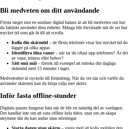
Bli medveten om ditt användande
Första steget mot en sundare digital balans är att bli medveten om hur
du faktiskt använder dina enheter. Många blir förvånade när de ser hur
mycket tid som går åt till att scrolla.
Kolla din skärmtid
– de flesta telefoner visar hur mycket tid du
lägger på olika appar.
Identifiera dina vanor
– när tar du oftast upp telefonen? Är det
av vana, tristess eller behov?
Sätt små mål
– försök till exempel att minska din dagliga
skärmtid med 15 minuter i taget.
Medvetenhet är nyckeln till förändring. När du vet när och varför du
använder skärmen kan du börja välja mer aktivt.
Inför fasta offline-stunder
Digitala pauser fungerar bäst när de blir en naturlig del av vardagen.
Det handlar inte om att vara offline hela tiden, utan om att skapa
utrymme där du kan andas utan störningar.
Starta dagen utan skärm
– vänta med att kolla mobilen den