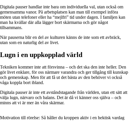
Digitala pauser handlar inte bara om individuella val, utan också om
gemensamma vanor. På arbetsplatsen kan man till exempel införa
möten utan telefoner eller ha “mejlfri” tid under dagen. I familjen kan
man ha kvällar där alla lägger bort skärmarna och gör något
tillsammans.
När pauserna blir en del av kulturen känns de inte som ett avbräck,
utan som en naturlig del av livet.
Lugn i en uppkopplad värld
Tekniken kommer inte att försvinna – och det ska den inte heller. Den
gör livet enklare, för oss närmare varandra och ger tillgång till kunskap
och gemenskap. Men för att få ut det bästa av den behöver vi också
våga koppla bort ibland.
Digitala pauser är inte ett avståndstagande från världen, utan ett sätt att
välja lugn, närvaro och balans. Det är då vi känner oss själva – och
minns att vi är mer än våra skärmar.
Motivation till rörelse: Så håller du kroppen aktiv i en hektisk vardag